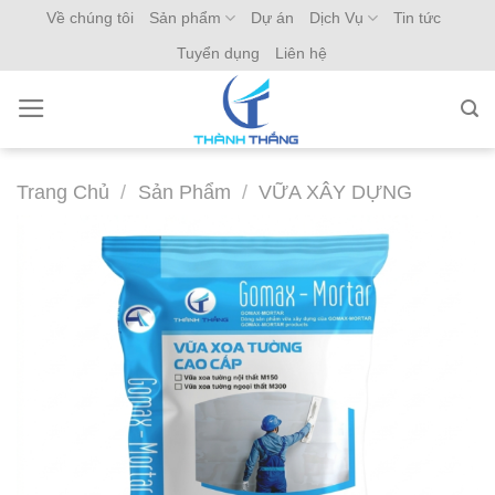
Skip
Về chúng tôi
Sản phẩm
Dự án
Dịch Vụ
Tin tức
to
Tuyển dụng
Liên hệ
content
Trang Chủ
/
Sản Phẩm
/
VỮA XÂY DỰNG