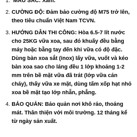
MÀU SẮC: Xám.
CƯỜNG ĐỘ: Đảm bảo cường độ M75 trở lên,
theo tiêu chuẩn Việt Nam TCVN.
HƯỚNG DẪN THI CÔNG:
Hòa 6.5-7 lít nước
cho 25KG vữa xoa, sau đó khuấy đều bằng
máy hoặc bằng tay đến khi vữa có độ đặc.
Dùng bàn xoa sắt (inox) lấy vữa, vuốt và kéo
bàn xoa sao cho láng đều 1 lớp khoảng 1-2
mm trên bề mặt vữa đã trát (lớp vữa cán
cháy), thấy vữa xe mặt, dùng tấm xốp hạt nhỏ
xoa bề mặt tạo lớp nhẵn, phẳng.
BẢO QUẢN: Bảo quản nơi khô ráo, thoáng
mát. Thân thiện với môi trường. 12 tháng kể
từ ngày sản xuất.