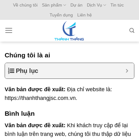
Skip
Về chúng tôi
Sản phẩm
Dự án
Dịch Vụ
Tin tức
to
Tuyển dụng
Liên hệ
content
Chúng tôi là ai
Phụ lục
Văn bản được đề xuất:
Địa chỉ website là:
https://thanhthangjsc.com.vn.
Bình luận
Văn bản được đề xuất:
Khi khách truy cập để lại
bình luận trên trang web, chúng tôi thu thập dữ liệu