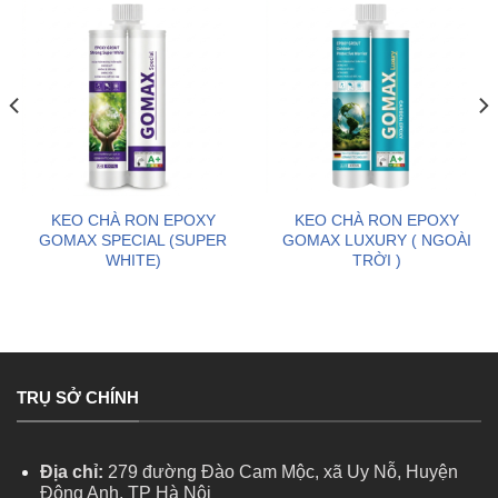
KEO CHÀ RON EPOXY
KEO CHÀ RON EPOXY
GOMAX SPECIAL (SUPER
GOMAX LUXURY ( NGOÀI
WHITE)
TRỜI )
TRỤ SỞ CHÍNH
Địa chỉ:
279 đường Đào Cam Mộc, xã Uy Nỗ, Huyện
Đông Anh, TP Hà Nội