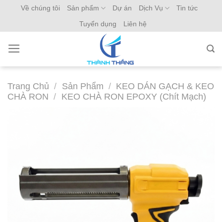
Skip
Về chúng tôi
Sản phẩm
Dự án
Dịch Vụ
Tin tức
to
Tuyển dụng
Liên hệ
content
Trang Chủ
/
Sản Phẩm
/
KEO DÁN GẠCH & KEO
CHÀ RON
/
KEO CHÀ RON EPOXY (Chít Mạch)