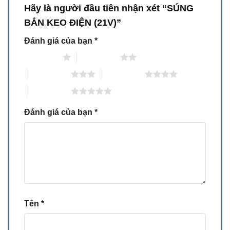
Hãy là người đầu tiên nhận xét “SÚNG
BẮN KEO ĐIỆN (21V)”
Đánh giá của bạn
*
1 trên 5 sao
2 trên 5 sao
3 trên 5 sao
4 trên 5 sao
5 trên 5 sao
Đánh giá của bạn
*
Tên
*