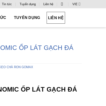
Tin tức
Tuyển dụng
Liên hệ
VIE
TỨC
TUYỂN DỤNG
LIÊN HỆ
NOMIC ỐP LÁT GẠCH ĐÁ
 KEO CHÀ RON GOMAX
NOMIC ỐP LÁT GẠCH ĐÁ