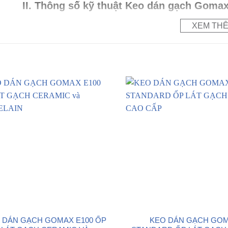
II. Thông số kỹ thuật Keo dán gạch Goma
XEM TH
Chỉ tiêu thử nghiệm
Yêu cầ
Cường độ bám dính khi kéo sau 28 ngày
≥ 0.
Cường độ bám dính khi kéo sau khi lão hóa
≥ 0.
nhiệt (28 ngày)
Thời gian mở
≥ 2
Độ trượt
≤ 0
Tiêu chuẩn TN: TCVN 7899-2:2
1Mpa = 1 N/mm2 = 10 
Các thử nghiệm trên được tiến hành trong phòng thí nghiệ
khác nhau tùy thuộc vào điều kiện ngoài công trường.
III.Phương pháp trộn keo
 DÁN GẠCH GOMAX E100 ỐP
KEO DÁN GẠCH GO