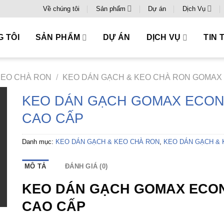
Về chúng tôi
Sản phẩm
Dự án
Dịch Vụ
G TÔI
SẢN PHẨM
DỰ ÁN
DỊCH VỤ
TIN 
KEO CHÀ RON
/
KEO DÁN GẠCH & KEO CHÀ RON GOMAX
KEO DÁN GẠCH GOMAX ECO
CAO CẤP
Danh mục:
KEO DÁN GẠCH & KEO CHÀ RON
,
KEO DÁN GẠCH &
MÔ TẢ
ĐÁNH GIÁ (0)
KEO DÁN GẠCH GOMAX ECO
CAO CẤP