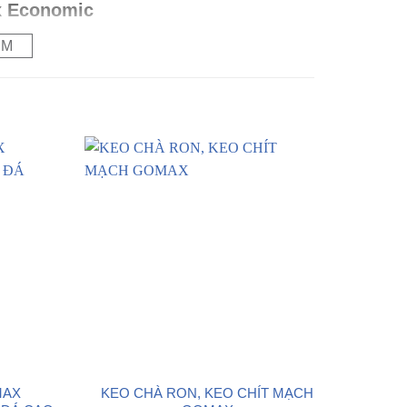
x Economic
ÊM
u loại C1
Kết quả
 5N/mm2
0.8 N/mm2
 5N/mm2
0.7 N/mm2
0 phút
30 phút
.5 mm
0.4 mm
008, ISO 13007-2:2013
bar ~ 145 psi
m, việc thi công thực tế có thể cho các kết quả
MAX
KEO CHÀ RON, KEO CHÍT MẠCH