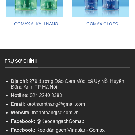
GOMAX ALKALI NANO
GOMAX GLOSS
TRỤ SỞ CHÍNH
Địa chỉ:
279 đường Đào Cam Mộc, xã Uy Nỗ, Huyện
Đông Anh, TP Hà Nội
Hotline:
024 2240 8383
Email:
keothanhthang@gmail.com
Website:
thanhthangjsc.com.vn
Facebook:
@KeodangachGomax
Facebook:
Keo dán gạch Vinastar - Gomax