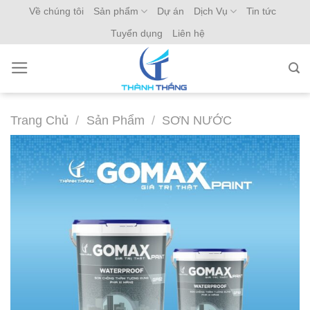
Skip
Về chúng tôi
Sản phẩm
Dự án
Dịch Vụ
Tin tức
to
Tuyển dụng
Liên hệ
content
Trang Chủ
/
Sản Phẩm
/
SƠN NƯỚC