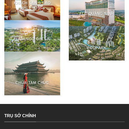
KHÁCH SẠN 5 SAO
HẢI PHÒNG
FLC QUẢNG NINH
FLAMINGO ÐẠI LẢI
ECOPARK
CHÙA TAM CHÚC
TRỤ SỞ CHÍNH