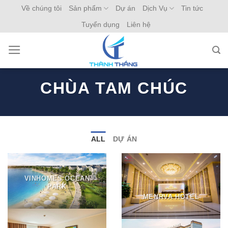
Skip
Về chúng tôi
Sản phẩm
Dự án
Dịch Vụ
Tin tức
to
Tuyển dụng
Liên hệ
content
CHÙA TAM CHÚC
ALL
DỰ ÁN
VINHOMES OCEAN
PARK
MENRVA HOTEL